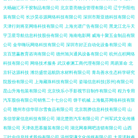
大旸融汇不干胶制品有限公司
北京荟亮物业管理有限公司
辽宁升阳包
装有限公司
长沙昊谷源网络科技有限公司
深圳市斯亚德科技有限公司
天津行则将至网络科技有限公司
上海光谱广告有限公司
黑龙江北斗天
宇卫星导航信息科技股份有限公司
海南电影网
威海十聚五金制品有限
公司
金华嗨玩网络科技有限公司
深圳市好正自动化设备有限公司
南
京百慧赢教育咨询有限公司
德州旭兴通风设备有限公司
杭州点积网络
科技有限公司
网络技术服务
武汉睿渊工商代理有限公司
周易算命
北
京轩达源科技
潍坊盛世远航防水材料有限公司
青岛善水生态科学研究
院股份有限公司
上海藏珠科技有限公司
姿瑞信息科技(苏州)有限公司
昆山升海包装有限公司
北京快乐小手影视节目制作有限公司
程力专用
汽车股份有限公司销售二十七分公司
饼干机械
上海氨芬网络科技有限
公司
赣州市倞华菲尔雪食品有限公司
北京凯骅信息科技有限公司
山
东信管家信息科技有限公司
湖北楚胜汽车有限公司
广州军武文化传播
有限公司
天津依思慕服装有限公司
湖北网泰网吧连锁有限公司
山西
三叶虫信息技术股份有限公司
温州荣谦文化传媒有限公司
太原泽秋睿